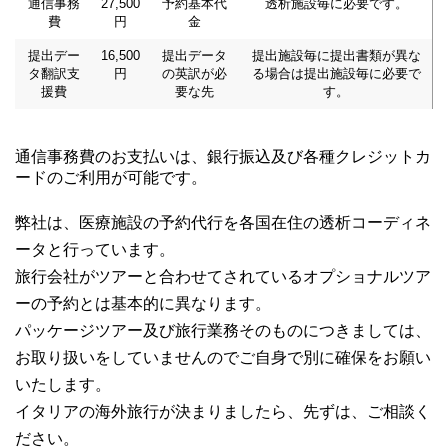
通信事務
27,500
予約基本代
透析施設毎に必要です。
費
円
金
提出デー
16,500
提出データ
提出施設毎に提出書類が異な
タ翻訳支
円
の英訳が必
る場合は提出施設毎に必要で
援費
要な先
す。
通信事務費のお支払いは、銀行振込及び各種クレジットカ
ードのご利用が可能です。
弊社は、医療施設の予約代行を各国在住の透析コーディネ
ータと行っています。
旅行会社がツアーと合わせてされているオプショナルツア
ーの予約とは基本的に異なります。
パッケージツアー及び旅行業務そのものにつきましては、
お取り扱いをしていませんのでご自身で別に確保をお願い
いたします。
イタリアの海外旅行が決まりましたら、先ずは、ご相談く
ださい。