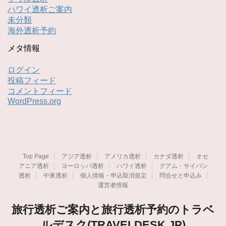
ハワイ透析ご案内
未分類
海外透析予約
メタ情報
ログイン
投稿フィード
コメントフィード
WordPress.org
Top Page
アジア透析
アメリカ透析
カナダ透析
オセ
アニア透析
ヨーロッパ透析
ハワイ透析
グアム・サイパン
透析
中東透析
個人情報・申込取消規定
問合せと申込み
運営者情報
旅行透析ご案内と旅行透析予約のトラベ
ルデスク(TRAVELDESK.JP)