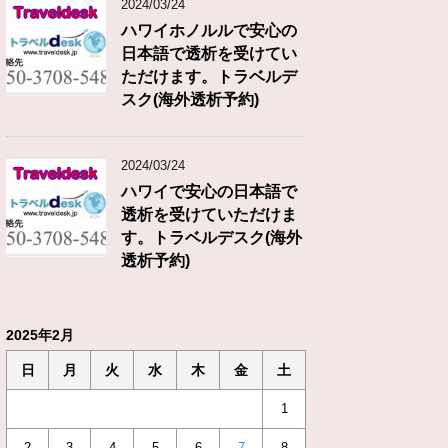
2024/03/24
ハワイホノルルで安心の
日本語で透析を受けてい
ただけます。トラベルデ
スク(海外透析予約)
2024/03/24
ハワイで安心の日本語で
透析を受けていただけま
す。トラベルデスク(海外
透析予約)
2025年2月
日
月
火
水
木
金
土
1
2
3
4
5
6
7
8