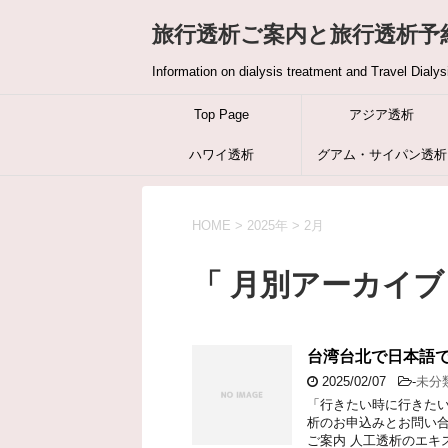
旅行透析ご案内と旅行透析予約の
Information on dialysis treatment and Travel Dialys
Top Page
アジア透析
ハワイ透析
グアム・サイパン透析
HOME
>
2025年
>
2月
「 月別アーカイブ：
台湾台北で日本語
2025/02/07
-
未分
「行きたい時に行きたい
析のお申込みとお問い合
ご案内 人工透析のエキ