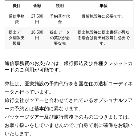
費目
金額
説明
単位
通信事務
27,500
予約基本代
透析施設毎に必要です。
費
円
金
提出デー
16,500
提出データ
提出施設毎に提出書類が異な
タ翻訳支
円
の英訳が必
る場合は提出施設毎に必要で
援費
要な先
す。
通信事務費のお支払いは、銀行振込及び各種クレジットカ
ードのご利用が可能です。
弊社は、医療施設の予約代行を各国在住の透析コーディネ
ータと行っています。
旅行会社がツアーと合わせてされているオプショナルツア
ーの予約とは基本的に異なります。
パッケージツアー及び旅行業務そのものにつきましては、
お取り扱いをしていませんのでご自身で別に確保をお願い
いたします。