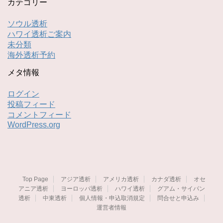
カテゴリー
ソウル透析
ハワイ透析ご案内
未分類
海外透析予約
メタ情報
ログイン
投稿フィード
コメントフィード
WordPress.org
Top Page
アジア透析
アメリカ透析
カナダ透析
オセ
アニア透析
ヨーロッパ透析
ハワイ透析
グアム・サイパン
透析
中東透析
個人情報・申込取消規定
問合せと申込み
運営者情報