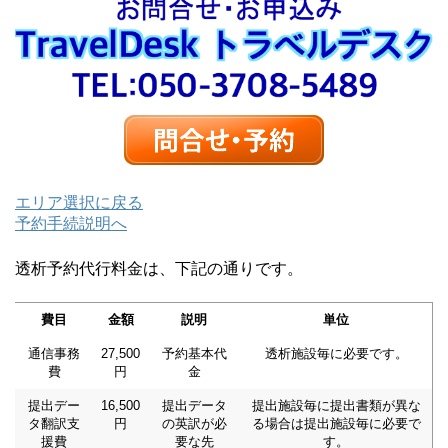
エリア選択に戻る
予約手続説明へ
透析予約代行料金は、下記の通りです。
費目
金額
説明
単位
通信事務
27,500
予約基本代
透析施設毎に必要です。
費
円
金
提出デー
16,500
提出データ
提出施設毎に提出書類が異な
タ翻訳支
円
の英訳が必
る場合は提出施設毎に必要で
援費
要な先
す。