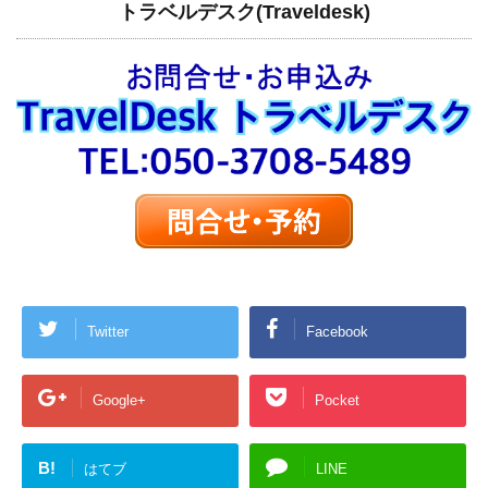
トラベルデスク(Traveldesk)
Twitter
Facebook
Google+
Pocket
B!
はてブ
LINE