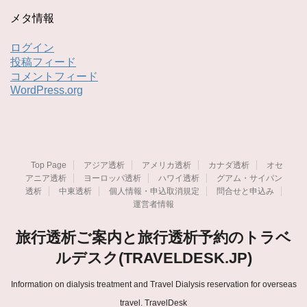
メタ情報
ログイン
投稿フィード
コメントフィード
WordPress.org
Top Page
アジア透析
アメリカ透析
カナダ透析
オセ
アニア透析
ヨーロッパ透析
ハワイ透析
グアム・サイパン
透析
中東透析
個人情報・申込取消規定
問合せと申込み
運営者情報
旅行透析ご案内と旅行透析予約のトラベ
ルデスク(TRAVELDESK.JP)
Information on dialysis treatment and Travel Dialysis reservation for overseas
travel. TravelDesk