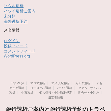
ソウル透析
ハワイ透析ご案内
未分類
海外透析予約
メタ情報
ログイン
投稿フィード
コメントフィード
WordPress.org
Top Page
アジア透析
アメリカ透析
カナダ透析
オセ
アニア透析
ヨーロッパ透析
ハワイ透析
グアム・サイパン
透析
中東透析
個人情報・申込取消規定
問合せと申込み
運営者情報
旅行透析ご案内と旅行透析予約のトラベ